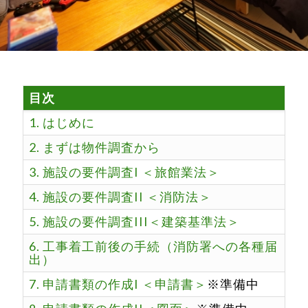
目次
1. はじめに
2. まずは物件調査から
3. 施設の要件調査I ＜旅館業法＞
4. 施設の要件調査II ＜消防法＞
5. 施設の要件調査III＜建築基準法＞
6. 工事着工前後の手続（消防署への各種届
出）
7. 申請書類の作成I ＜申請書＞
※準備中