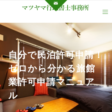
自分で民泊許可申請！
ゼロから分かる旅館
業許可申請マニュア
ル