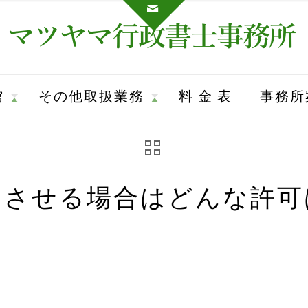
館
その他取扱業務
料 金 表
事務所
泊させる場合はどんな許