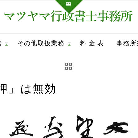
館
その他取扱業務
料 金 表
事務所
押」は無効