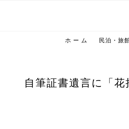
ホ ー ム
民泊・旅
自筆証書遺言に「花